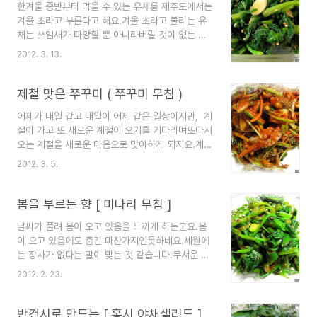
한겨울 중반부터 먹을 수 있는 유채를 제주도에서는
했지만 그게 어렵더군요.이유 = 귀찮다는 생각 때문
겨울 초라고 부른다고 해요.겨울 초라고 불리는 유
에요,지인이 보내준 녹두가 냉동실에 아주 많아서
채는 쓰임새가 다양할 뿐 아니라버릴 것이 없는 채
숙주도 길러 먹고 방앗간에 가서 녹두를 타서(반으
소지요.노란색의 꽃이 피면 장관을 이루어많은 사람
로 잘라 껍질 벗김)녹두전도 해먹었고, 사람의 심리
2012. 3. 13.
의 마음을 설레게 하여 어른 아이 할 것 없이 모두
가 묘한 게녹두가 많으니까 잘 안 먹는 거 같더군요.
다 주인공이 되어 사진을 담아내게 되지요.제주뿐만
벼르고 별러 이번에는 청포장수 울고 갈 청포묵을
아니라 이젠 방방곡곡 유채의 장관을 볼 수 있더군
제철 맞은 쭈꾸미 ( 쭈꾸미 무침 )
만들어 봤어요.~~~오징어회도 ..
요.늦은 겨울에 나오는 연한 잎은 김치도 하고 국도
어제가 내일 같고 내일이 어제 같은 일상이지만, 계
끓이고 나물로 먹는 채소인데오늘은 전 무침을 해먹
절이 가고 또 새로운 계절이 오기를 기다리며또다시
었답니다.재료유채 한 봉지 /굵은 소금 약간/ 대파
오는 계절을 새로운 마음으로 맞이하게 되지요.계절
반개/양념= 다진 마늘 1티스푼/ 참기름 반 수저/ 몽
마다 풍성하게 먹거리를 제공하는 자연의 고마움과
고간장 1 수저 반 / 깨소금 반수저/ 까나리액젓 커피
2012. 3. 5.
수고로운 손길을 감사하는 마음으로 오늘을 시작합
수저로 반수저/하루 나로 불리기도 한 유채를 다듬
니다.다가온 봄이 반가운 마음 가득하지만, 복병 한
어 씻어놓고끓는 물에 소금 조금 넣고 유채나물을
가지나른하고 피곤함을 더욱 느끼게 되는 계절이지
봄을 부르는 향 [ 미나리 무침 ]
데쳐 찬물..
요.이때를 위한 반가운 먹거리 주꾸미는 봄철의 춘
날씨가 풀려 봄이 오고 있음을 느끼게 하는군요.봄
곤증을 유난히 더 느끼는 사람에게 좋은 반찬이라고
이 오고 있음에도 춥긴 마찬가지인듯하네요.세월에
합니다.피로 해소에 좋은 성분이 많이 들어있고 아
는 장사가 없다는 말이 맞는 것 같습니다.무서운 게
미노산이 풍부한 주꾸미는씹을수록 쫄깃하고 고소
없었던 시절이 어찌 그리도 빨리 지나갔는지,지나갔
하여 씹는 즐거움을 더해주고 저열량 음식이지요.혈
2012. 2. 23.
다기보다는 보내버렸을지도 모르겠네요.갑자기 마
중 콜레스테롤 감소 효과도 있는 다이어트. 건강식
음이 휭. ㅡ 이건 분명히 봄이 오고있어도 춥게 느껴
품이라고도 하는군요.삼월부터 오월까지의 제철 주
지는 마음 탓일지도 모르겠네요.짬을 내 바다가 보
반건시로 만드는 [ 홍시 야채샐러드 ]
꾸미는 연하고 맛있고 성인병 예방에도..