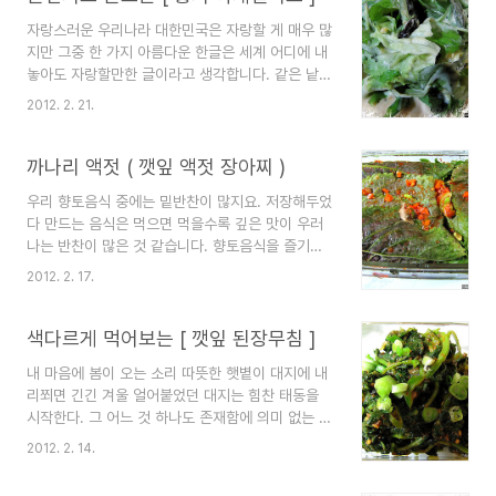
이는 곳으로 나들이를 가야겠어요그리운 사람에게
자랑스러운 우리나라 대한민국은 자랑할 게 매우 많
하고 싶은 말을 파도에 실어 보내야겠어요.요즘엔
지만 그중 한 가지 아름다운 한글은 세계 어디에 내
아들이 어깨를 주물러 주는데 어찌나 손힘이 센지시
놓아도 자랑할만한 글이라고 생각합니다. 같은 낱말
원하다는 말이 절로 나온답니다.장가가기 전까지는
이지만 쓰이는 곳에 따라 다양한 표현을 할 수 있는
안마 서비스를 절대 사양하지 않으려고 합니다.언제
2012. 2. 21.
글 중 자녀에 대한 표현이 떠올라 적어봅니다. 부모
이렇게 자랐는지 훌쩍 커버린 모습을 바라보니 눈물
된 마음들이 자녀를 무척이나 사랑하여 하는 말이
이 핑그그아낌없이 주는 나무이지 못해 안타까운 내
다양하지만 세계 어느 나라의 말로 이런 깊고 깊은
까나리 액젓 ( 깻잎 액젓 장아찌 )
마음 때문입니다.오늘은 미나리 한..
사랑을 표할 수 있겠습니까 우리글이 아니면 이렇게
우리 향토음식 중에는 밑반찬이 많지요. 저장해두었
표현할 수 있는 글이 없을 것 같다는 개인적인 생각
다 만드는 음식은 먹으면 먹을수록 깊은 맛이 우러
입니다. ! 눈에 넣어도 안 아프다는 말! 최고의 사랑
나는 반찬이 많은 것 같습니다. 향토음식을 즐기는
표현이라는 생각입니다. 지난 구정에 딸의 선물 반
사람은 깊은 맛이라고 감탄하고 제 아들같이 아직
건시를 냉동 보관해뒀는데 오늘 샐러드를 만들어 먹
2012. 2. 17.
우리 음식의 깊은 맛을 즐기지 않는 사람에게는 독
었어요. 재료 각종 여러 가지 채소들/ 반건시 1개/
특한 맛이라고 느낄 것 같군요. 음미하게 하는 깊은
생크림 요플레 1개/ 레몬 즙 3 수저/ 있으면 꿀 1
맛 ! 오늘은 그 맛을 즐겨보려고 무청 시래기를 넣고
색다르게 먹어보는 [ 깻잎 된장무침 ]
수..
시래기 밥을 해먹었어요. 감탄하며 시래기 밥을 먹
내 마음에 봄이 오는 소리 따뜻한 햇볕이 대지에 내
다 보니 나도 모르게 조상의 얼과 호호호 우리 민족
리쬐면 긴긴 겨울 얼어붙었던 대지는 힘찬 태동을
의 지혜로움과 고유한 우리 반찬에 감탄했답니다.
시작한다. 그 어느 것 하나도 존재함에 의미 없는 것
작년에는 깻잎 장아찌를 담지 않아 아쉬운 마음을
은 없다고 누군가 말했다. 의미가 담기어진 것이기
가지고 있었답니다. 마침 깻잎 할인행사를 하기에
2012. 2. 14.
에 힘있게 생명력을 발산하여 생명의 싹을 틔운다
구매해서 까나리액젓으로 담았어요. 푹 익혀서 먹으
땅 아래 깊은 곳에선 힘찬 기운을 품고 돋아난 봄은
려고 합니다. 만들기 쉬운 깻잎 장아찌 이렇게 만들