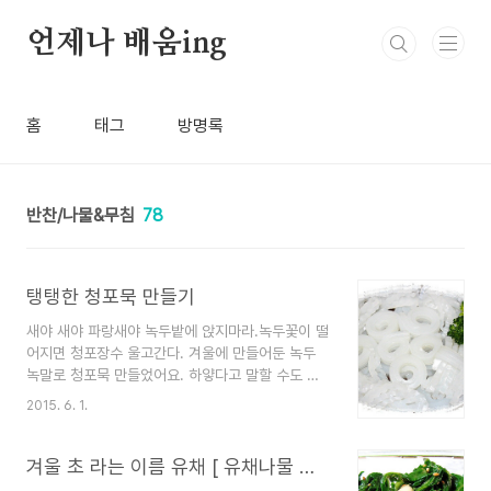
본문 바로가기
언제나 배움ing
홈
태그
방명록
반찬/나물&무침
78
탱탱한 청포묵 만들기
새야 새야 파랑새야 녹두밭에 앉지마라.녹두꽃이 떨
어지면 청포장수 울고간다. 겨울에 만들어둔 녹두
녹말로 청포묵 만들었어요. 하얗다고 말할 수도 투
명하다고 말하기도 모호한청포묵,도토리묵은 가끔
2015. 6. 1.
남편이 남한산성으로 등산 갔을 때내려오는 길에 사
오곤 합니다.살짝 떫은맛이 감도는듯하지만 구수한
맛을 느끼게 해주는언제 먹어도 맛있는 도토리묵입
겨울 초 라는 이름 유채 [ 유채나물 무침 ]
니다.그에 반해 청포묵은 만들어 먹으려는 생각은