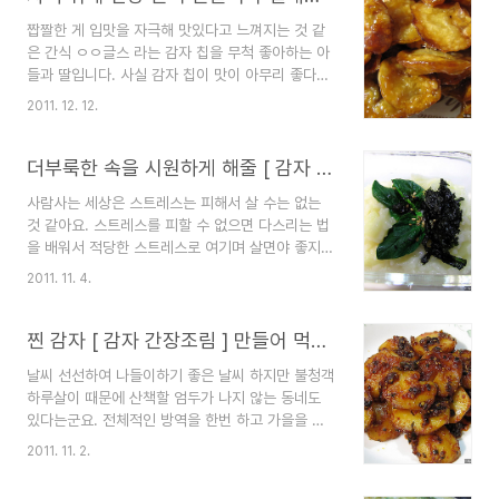
만들어 두고 사용했는데 올해는 10킬로를 만들어
짭짤한 게 입맛을 자극해 맛있다고 느껴지는 것 같
두었다가 탕수육 만들 때 사용했어요. 전분을 만들
은 간식 ㅇㅇ글스 라는 감자 칩을 무척 좋아하는 아
어 탕수육에 사용했더니 더 맛있는 느낌이 들어요.
들과 딸입니다. 사실 감자 칩이 맛이 아무리 좋다고
제주감자는 비싸지만, 일반 감자는 10킬로에 작은
하지만 제가 먹어보니까 너무 짠 것 같더군요. 입맛
것 9,800원이라 10킬로 사서 전분을 만들었답니
2011. 12. 12.
이 짭짤한 편인 제가 먹어 봐도 짭짤한 감자 칩을 세
다. 전분 만들어 두고 사용하면 아주아주 좋아요. 이
일할 때면 살짝 사놓고 먹는 딸과 아들, 아무리 큰
거 보셔요. 새하얀 전분!!! 따르릉 미국 사는 동생이
세일을 한다고 해도 너무 짠 그 간식을 먹는 자녀가
더부룩한 속을 시원하게 해줄 [ 감자 죽 ]
전화로 감자..
걱정되었답니다. 그렇게 좋아하는 감자 칩을 집에서
사람사는 세상은 스트레스는 피해서 살 수는 없는
만들어 주려고 마음먹고 도전을 해봤답니다. 만들려
것 같아요. 스트레스를 피할 수 없으면 다스리는 법
고 생각했으면 처음부터 신경 써 만들어야 했는데
을 배워서 적당한 스트레스로 여기며 살면야 좋지만
그런데 너무 두껍게 잘라서 말려 이렇게 실패를 했
그게 어디 마음대로 쉽게 되는 것이 아니잖아요. 현
답니다. 얇게 채칼을 써서 잘라 말렸어야 했는데. 그
2011. 11. 4.
대인들의 가장 큰 적인 스트레스 이것 때문에 정신
래도 말린 게 아까워서 기름에 튀겨 물엿에 버무렸
적 육체적으로 고통 받거나 심하면 생명의 위험을
답니다. 맛은 좋지만 이가 튼튼하지 않은 사람에게
가져오게 되는 경우도 많은 것 같아요. 분노를 조절
찐 감자 [ 감자 간장조림 ] 만들어 먹어요.
는 맞지 않아..
하는 법과 스트레스를 다스리는 법을 배우면 좋겠다
날씨 선선하여 나들이하기 좋은 날씨 하지만 불청객
는 강력한 생각을 해보는 시간입니다. 저요? 저도
하루살이 때문에 산책할 엄두가 나지 않는 동네도
위장 장애가 많아요. 저는 그래서 이제는 이렇게 생
있다는군요. 전체적인 방역을 한번 하고 가을을 보
각을 바꾸어 한답니다. 자유를 꿈꾸는 나! 자연인으
내야 할 것 같아요. 푸른 숲이 우거진 곳이나 강 주
로 살아가는 나를 그려보며 이렇게 블로그에 적어보
2011. 11. 2.
변은 더욱 극성을 부리는 하루살이 밉다. 미워 ㅠㅠ
는 것으로 스트레스를 밀어내고 있답니다. 특히 이
ㅠ. 하루살이가 가을의 낭만을 가리는 것 같습니다.
러한 결과로 소화가 원활하지 않은 경우가 많은데