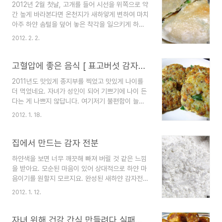
2012년 2월 첫날, 고개를 들어 시선을 위쪽으로 약
자는 싹이 나오기 때문에 저장해두고 먹기 쉽지 않
간 높게 바라본다면 온천지가 새하얗게 변하여 마치
지요. 때마침 제주 햇감자가 나와 때에 맞추어 맛있
아주 하얀 솜털을 덮어 놓은 착각을 일으키게 하는
게 먹을 수 있어 고맙지요. 제주 햇감자를 10킬로
날입니다. 바라보는 대자연의 설경은 사람의 손으로
샀답니다. 감자 볶을 때 느타리버섯 넣고 함께 볶았
2012. 2. 2.
꾸며본들 저리 아름다울 수는 없겠지요. 최고의 예
더니 느타리버섯이 더 맛있다는 생각이 들었어요.
술가라 할지라도 말입니다. 뭐니 뭐니 해도 자연 그
오늘은 이렇게 만들어 먹었어요. 재료 감자 200그
대로의 꾸밈없는 아름다움은 보는 이로 하여금 자연
고혈압에 좋은 음식 [ 표고버섯 감자전 ]
램/ 느타리버..
의 매력에 깊이 빠져들게 하는 것 같습니다. 만들어
2011년도 맛있게 종지부를 찍었고 맛있게 나이를
진 아름다움은 잠깐의 즐거움이라고 말하면 너무 심
더 먹었네요. 자녀가 성인이 되어 기쁘기에 나이 든
한 말일지 모르겠지만 개인적인 생각으로는 원초적
다는 게 나쁘지 않답니다. 여기저기 불편함이 늘어
그대로의 산하가 좋습니다. 깊이 있는 자연의 매력
가지만, 성격상 강한 마음으로 살아가는 걸 좋아하
에 길고 긴 시간 동안 빠져들게 하니까요. 하지만 새
2012. 1. 18.
다 보니, 하지만 어쩔 수 없는 건 몸이 불편하니 짜
하얀 융단으로 꾸미어진 자연을 감상만 할 수 없는
증이 많이 생기려고 해요. 이럴 때! 블로그에 이렇게
현실은 날씨는 춥고 도로는 미끄럽고 거리를 오갈
토로하는 취미를 갖게 되어 자녀에게 많이 고마운
집에서 만드는 감자 전분
때 엉금엉금 할 ..
생각입니다. 특별한 소질이 있는 건 아니지만 나에
하얀색을 보면 너무 깨끗해 빠져 버릴 것 같은 느낌
게 정신적 안정도 갖게 하는 블로그 작성은 마음을
을 받아요. 모순된 마음이 있어 상대적으로 하얀 마
나누는 벗이고 치료사입니다. 함께 블로그 취미 가
음이기를 원할지 모르지요. 완성된 새하얀 감자전분
져보면 좋겠군요. 하하하 표고버섯이 항암효과가 뛰
가루를 보며 문득 흰색이 가장 화려한 색이라는 생
어나다고 하죠. 국내산 표고를 말렸다. 먹으면야 좋
2012. 1. 12.
각을 해봤습니다. 감자 전분을 만들어 요리에 사용
지만. 값이 만만치 않아 저는 코스코에서 중국산 말
하니 더 맛있는 느낌입니다. 어려울 것 같지만 사실
린 것 커다란 봉지를 구매해 먹는답니다. 조금 남은
힘들지 않아요. 작년에는 감자 15킬로로 감자전분
자녀 위해 건강 간식 만들려다 실패한 [ 감자 칩 ]
표고를 불려 다..