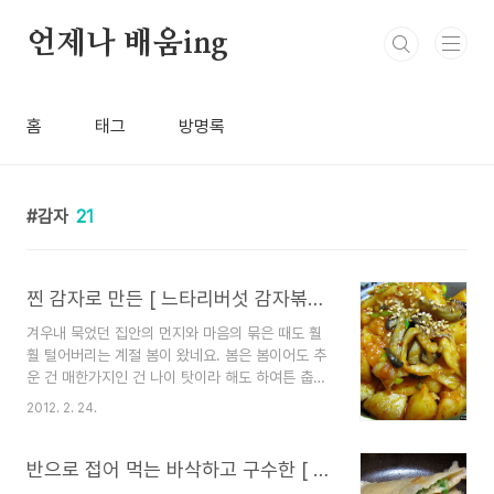
본문 바로가기
언제나 배움ing
홈
태그
방명록
감자
21
찐 감자로 만든 [ 느타리버섯 감자볶음 ]
겨우내 묵었던 집안의 먼지와 마음의 묶은 때도 훨
훨 털어버리는 계절 봄이 왔네요. 봄은 봄이어도 추
운 건 매한가지인 건 나이 탓이라 해도 하여튼 춥다
는 사실은 변하지 않아 오늘도 한겨울에 입지 않던
2012. 2. 24.
내의를 입었답니다. 도시의 봄은 계절을 감상하기는
다소 어려운 부분이 있어도 예쁜 사람들의 옷차림으
로 봄을 감상할 수 있습니다. 쌀쌀한 날씨여서 봄을
반으로 접어 먹는 바삭하고 구수한 [ 또띠야 피자 ]
느낄 수 있는 건 살짝 풀린 날씨인 것 같습니다. 감