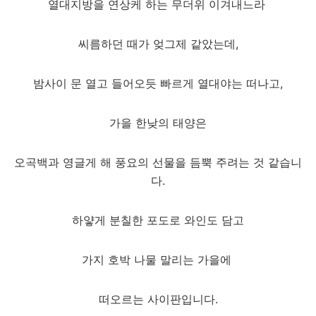
열대지방을 연상케 하는 무더위 이겨내느라
씨름하던 때가 엊그제 같았는데,
밤사이 문 열고 들어오듯 빠르게 열대야는 떠나고,
가을 한낮의 태양은
오곡백과 영글게 해 풍요의 선물을 듬뿍 주려는 것 같습니
다.
하얗게 분칠한 포도로 와인도 담고
가지 호박 나물 말리는 가을에
떠오르는 사이판입니다.