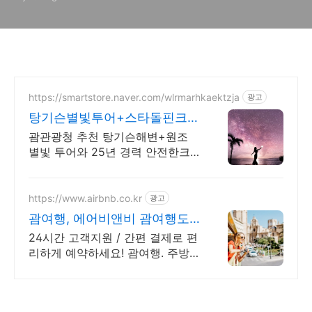
https://smartstore.naver.com/wlrmarhkaektzja
광고
탕기슨별빛투어+스타돌핀크루
즈 패키지 특가 상품/ 완납
괌관광청 추천 탕기슨해변+원조
별빛 투어와 25년 경력 안전한크
루즈가 만났습니다!
https://www.airbnb.co.kr
광고
괌여행, 에어비앤비 괌여행도
우리집처럼
24시간 고객지원 / 간편 결제로 편
리하게 예약하세요! 괌여행. 주방,
수영장, 자쿠지, 아기 침대. 필요한
모든 게 갖춰진 숙소를 예약하세
요.