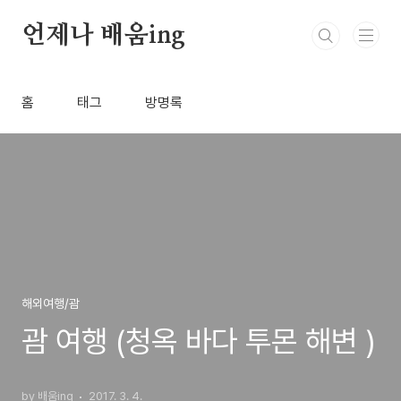
본문 바로가기
언제나 배움ing
홈
태그
방명록
해외여행/괌
괌 여행 (청옥 바다 투몬 해변 )
by 배움ing
2017. 3. 4.